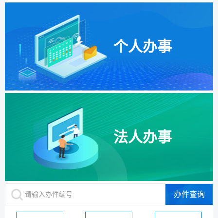
职业资格
文化体育
交通出行
消费维权
就业创业
个人办事
公共安全
知识产权
科技创新
安全生产
文体教育
环保绿化
检验检疫
档案文物
其他（按照法人生命周期排序）等
法人办事
医疗卫生
质量技术
办件查询
请输入办件编号