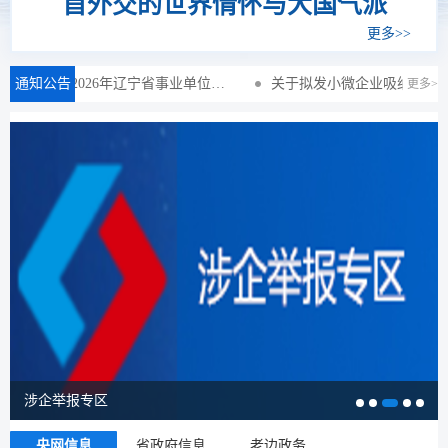
首外交的世界情怀与大国气派
更多>>
安全运行责任人信息表
通知公告
2026年辽宁省事业单位集中面向社会公开招聘工作人员老边区拟录用人员公示
关于拟发小微企业吸纳高校毕业生社会保险补贴的公示
更多>
涉企举报专区
央网信息
省政府信息
老边政务