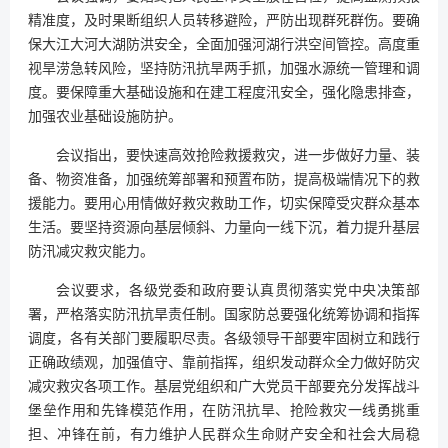
精准度，及时果断组织人员转移避险，严防出现群死群伤。要确
保大江大河大湖防洪安全，全面加强河湖行洪空间管控。高度重
视旱涝急转风险，坚持防汛抗旱两手抓，加强水源统一管理和调
度。要保障重大基础设施和在建工程度汛安全，强化隐患排查，
加强农业基础设施防护。
会议指出，要快速高效抢险救援救灾，进一步做好力量、装
备、物资准备，加强统筹部署和预置布防，提高极端情况下的救
援能力。要用心用情做好救灾救助工作，切实保障受灾群众基本
生活。要坚持资源向基层倾斜、力量向一线下沉，着力提升基层
防汛减灾救灾能力。
会议要求，各级党委和政府要认真贯彻落实党中央决策部
署，严格落实防汛抗旱责任制。国家防总要强化统筹协调和指挥
调度，各有关部门要履职尽责。各级领导干部要牢固树立和践行
正确政绩观，加强值守、靠前指挥，组织发动群众全力做好防灾
减灾救灾各项工作。基层党组织和广大党员干部要充分发挥战斗
堡垒作用和先锋模范作用，在防汛抗旱、抢险救灾一线勇挑重
担、冲锋在前，有力维护人民群众生命财产安全和社会大局稳