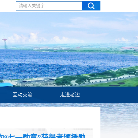
请输入关键字
互动交流
走进老边
向“七一勋章”获得者颁授勋