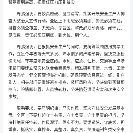
警觉提到最高、把责任压力压到最实。
周鹏强调，要较真碰硬、见底清零，扎实开展安全生产大排
查大整治大宣传行动。全区上下思想必须紧绷、警觉必须在线，
排查必须全覆盖、无死角、无盲区，整改必须动真格、闭环式、
见底数，责任必须压到底、到岗位、到个人。
周鹏强调，在狠抓安全生产的同时，要统筹兼顾防汛抗旱工
作，立足今年极端天气多发、降水偏多的严峻形势，坚决克服松
懈思想，守牢度汛安全底线。水利、应急、住建、交通等重点涉
汛部门要建立常态化联合会商机制，精准研判雨情、水情、工情
发展态势，健全预警“叫应”机制，确保预警信息直达一线、到户
到人。相关部门要做好巡查排查，紧盯风险点，坚决做到预警即
响应、险情即处置、人员快转移，坚决防范洪涝灾害和次生安全
事故。
周鹏要求，要严明纪律、严实作风，坚决守住安全发展基本
盘。全区上下要扛起守土有责、守土负责、守土尽责的担当，坚
决杜绝责任空转、作风漂浮、落实不力。要绷紧弦、守底线、担
重责、抓落实，真排查、真整改、真负责，坚决遏制各类安全事