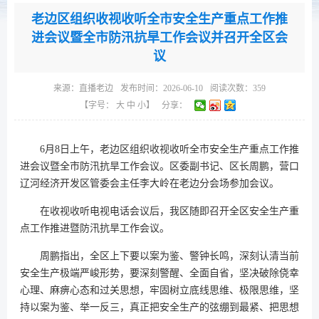
老边区组织收视收听全市安全生产重点工作推
进会议暨全市防汛抗旱工作会议并召开全区会
议
来源：
直播老边
发布时间：2026-06-10
阅读次数：
359
【字号：
大
中
小
】
分享：
6月8日上午，老边区组织收视收听全市安全生产重点工作推
进会议暨全市防汛抗旱工作会议。区委副书记、区长周鹏，营口
辽河经济开发区管委会主任李大岭在老边分会场参加会议。
在收视收听电视电话会议后，我区随即召开全区安全生产重
点工作推进暨防汛抗旱工作会议。
周鹏指出，全区上下要以案为鉴、警钟长鸣，深刻认清当前
安全生产极端严峻形势，要深刻警醒、全面自省，坚决破除侥幸
心理、麻痹心态和过关思想，牢固树立底线思维、极限思维，坚
持以案为鉴、举一反三，真正把安全生产的弦绷到最紧、把思想