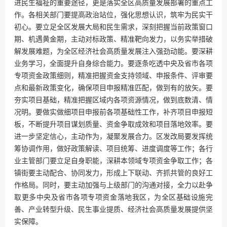
进民生福祉的重要途径，更是落实全区高质量发展部署的重点工
作。各相关部门要提高政治站位，强化思想认识，筑牢为民实干
初心。要立足全区发展大局和民生需求，深刻把握当前政策窗口
期、机遇黄金期，主动对标政策、精准靶向发力，以务实举措破
解发展难题，为全区经济社会高质量发展注入强劲动能。要深耕
业务学习，全面提升自身综合能力。要逐条吃透中央及省市各项
专项资金政策细则，精准把握资金支持领域、申报条件、评审要
点和最新政策变化，确保项目申报精准匹配，做到有的放矢。要
夯实项目基础，精准把握区域内各项资源情况，做到底数清、情
况明。要做实做细项目申报前各项基础性工作，补齐项目申报短
板，不断提升项目谋划质量、资金争取成效和项目落地效率。要
进一步坚定信心，主动作为，凝聚发展合力。区发改局要发挥统
筹协调作用，做好政策解读、项目统筹、进度调度等工作；各行
业主管部门要立足自身职能，深耕本领域专项资金争取工作；各
镇街要主动配合、协同发力，形成上下联动、齐抓共管的良好工
作格局。同时，要主动加强与上级部门的沟通对接，全力以赴争
取更多中央及省市各项专项资金落地我区，为全区基础设施完
善、产业转型升级、民生事业提质、经济社会高质量发展提供坚
实保障。