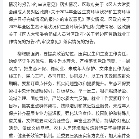
情况的报告>的审议意见》落实情况、区政府关于《区人大常委
会组成人员对区政府<关于2024年全区生态环境状况和生态环境
保护目标完成情况的报告>的审议意见》落实情况、区政府关于
2025年全区生态环境状况和生态环境保护目标完成情况、区政府
关于《区人大常委会组成人员对区政府<关于老边区劳动就业工
作情况的报告>的审议意见》落实情况的报告。
柳耀鹏强调，要提高政治站位，压实民生和生态工作责任，
始终坚守生态优先、民生为本理念，严格落实党政同责、“一岗
双责”。把生态环保、稳就业、未成年人保护、文体惠民作为底
线工作、民心工程，各司其职、协同发力，以工作实效回应群众
期盼。要紧盯重点任务，抓实问题整改和提质提升。生态环保要
紧扣中央环保督察契机，对标整改、举一反三，狠抓燃煤扬尘、
流域治理、固废管控，严防水质大气反弹。就业工作要紧盯全年
目标，抓实重点群体帮扶、技能培训和就近就业服务。未成年人
保护补齐基层专业力量短板，强化法治宣传、校园防护和特殊儿
童关爱。文体旅要深化资源整合、丰富业态供给，持续办好惠民
活动、做优文旅品牌。农村人居环境和垃圾转运要坚持建管并
重，健全长效管护机制。监委要压紧压实各方责任，加大案件查