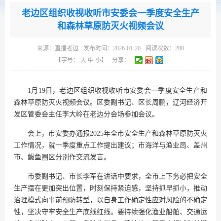
老边区组织收视收听市安委会一季度安全生产
和森林草原防灭火视频会议
来源：
直播老边
发布时间：2026-01-20
阅读次数：
288
【字号：
大
中
小
】
分享：
1月19日，老边区组织收视收听市安委会一季度安全生产和
森林草原防灭火视频会议。区委副书记、区长周鹏，辽河经济开
发区管委会主任李大岭在老边分会场参加会议。
会上，市安委办通报2025年全市安全生产和森林草原防灭火
工作情况，就一季度重点工作提出建议；市海洋与渔业局、盖州
市、鲅鱼圈区分别作交流发言。
市委副书记、市长李军在讲话中要求，全市上下务必把安全
生产摆在更加突出位置，时刻保持紧迫感，坚持抓早抓小，推动
治理模式向事前预防转型，以自身工作确定性应对风险的不确定
性，坚决守牢安全生产底线红线。要持续强化渔业船舶、交通运