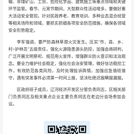
输、非煤矿山、工贸、危险化学品、建筑施工等重点领域和关键
环节监管。春节、元宵节期间，大型群众性活动增多，要做好重
大活动安全管控。针对民政养老、教育培训、多种业态混合经营
等相关场所和领域，要抓实抓细各项安全防范措施，确保各领域
安全形势稳定。
李军强调，要严防森林草原火灾发生。压实“市、县、乡、
村+护林员”五级责任，强化火源隐患源头防控，加强会商研判，
广泛开展文明祭祀、规范用火宣传，增强群众防火意识和法治观
念。要全力维护社会稳定，强化社会治安管理，做好信访稳控工
作，有效防范各类风险，及时处理投诉舆情，加强应急值班值
守，遇有突发事件必须第一时间上报，坚决杜绝迟报瞒报漏报。
区政府班子成员，辽河经济开发区分管负责同志，区相关部
门负责同志及相关重点企业主要负责同志在老边分会场参加会
议。