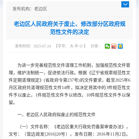
发布机构：老边区
发布日期：2025-07-24
老边区人民政府关于废止、修改部分区政府规
成文日期：2025-07-24
范性文件的决定
发文字号：营边政发﹝2025﹞2号
主题分类：综合政务
发布时间：2025-07-24
【字号：
大
中
小
】
分享：
体裁分类：决定
公开类型：主动公开
为进一步完善规范性文件清理工作机制，加强规范性文件管
理，维护法制统一，促进依法行政。根据《辽宁省规章规范性文
件定期清理规定》(省政府令第237号)的文件要求，截至2025年6
月区政府共清理规范性文件14件，拟决定将其中的3件规范性文
件予以废止，1件规范性文件予以修改，10件规范性文件予以保
留。
一、老边区人民政府拟废止的规范性文件
（一）文件名称：《老边区重大行政处罚备案审查办法》，
文号：（营边政发[2016]20号），发布日期：2016年11月2日。