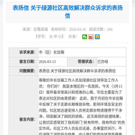
表扬信 关于绿源社区高效解决群众诉求的表扬
信
来源：
区路南镇
发布时间：2026-03-16
阅读次数：
284
【字号：
大
中
小
】
分享：
诉求来源：
市（区）长信箱
留言日期：
2026-03-13
受理状态：
已办结
问题摘要：
表扬信 关于绿源社区高效解决群众诉求的表扬信
尊敬的市长信箱工作人员及绿源社区领导及工作人
员： 你们好！ 我是本辖区的一名居民。今天（3月13
日）我怀着非常高兴和感激的心情，写信主要是为了
表达对社区的由衷感谢！ 此前，我于月初在市长信箱
中反映了关于走廊长期堆放杂物、影响环境及安全的
问题。社区就迅速安排人员将走廊杂物清理得干干净
净，彻底解决了困扰的顽疾。 这次高效的处理结果，
留言内容：
让我切实感受到了政府部门“民有所呼，我有所应”的务
实作风。社区工作人员反应迅速、办事雷厉风行，不
仅消除了消防安全隐患，也让我们的居住环境变得更