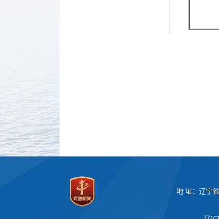
地 址：辽宁
辽IC