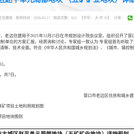
区住建局
发布时间：2026-03-17
阅读次数：
613
【字号：
大
中
小
】
分享：
老边住建局于2025年12月25日在市规划设计院会议室，组织召开了
制单位的方案汇报，经质询和讨论，专家组一致认为:专家组首先听取
清晰、技术全面。符合《中华人民共和国城乡规划法》、《城市、镇控
02。
日，共7日。
区住房和城乡建设
铁矿项目土地利用规划图
项目地块图则