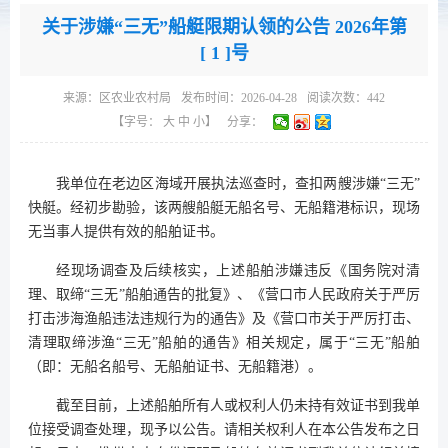
关于涉嫌“三无”船艇限期认领的公告 2026年第
[ 1 ]号
来源：
区农业农村局
发布时间：2026-04-28
阅读次数：
442
【字号：
大
中
小
】
分享：
我单位在老边区海域开展执法巡查时，查扣两艘涉嫌“三无”
快艇。经初步勘验，该两艘船艇无船名号、无船籍港标识，现场
无当事人提供有效的船舶证书。
经现场调查及后续核实，上述船舶涉嫌违反《国务院对清
理、取缔“三无”船舶通告的批复》、《营口市人民政府关于严厉
打击涉海渔船违法违规行为的通告》及《营口市关于严厉打击、
清理取缔涉渔“三无”船舶的通告》相关规定，属于“三无”船舶
（即：无船名船号、无船舶证书、无船籍港）。
截至目前，上述船舶所有人或权利人仍未持有效证书到我单
位接受调查处理，现予以公告。请相关权利人在本公告发布之日