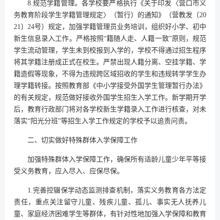
8.规范学籍管理。各学校要严格执行《关于印发〈营口市义
务教育阶段学生学籍管理规定〉（暂行）的通知》（营教发〔20
21〕24号）规定，加强学籍管理员业务培训，组织好小学、初中
新生信息录入工作。严格按照“籍随人走、人籍一致”原则，规范
学生流动管理，学生未到校报到入学的，学校不得通过招生程序
将其学籍注册成正式在校生。严禁出现人籍分离、空挂学籍、学
籍造假等现象，不得为违规跨区域招收的学生和违规转学学生办
理学籍转接。按照教育部《中小学接受外国学生管理暂行办法》
的有关规定，规范做好接收外国学生招生入学工作。新学期开学
后，教育行政部门将对各学校新生学籍录入工作进行核查，对未
落实“阳光分班”等招生入学工作规定的学校予以追责问责。
二、切实做好特殊群体入学保障工作
加强特殊群体入学保障工作，确保所有适龄儿童少年平等接
受义务教育，应入尽入、应保尽保。
1.完善控辍保学动态监测排查机制，落实义务教育各方法定
责任，重点关注留守儿童、残疾儿童、孤儿、事实无人抚养儿
童、家庭经济困难学生等群体，有针对性地加强入学保障和教育