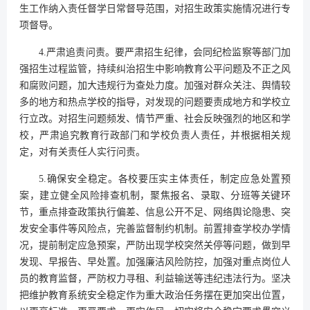
生工作纳入责任督学日常督导范围，对招生政策实施情况进行专
项督导。
4.严肃追责问责。要严肃招生纪律，会同纪检监察等部门加
强招生过程监管，持续纠治招生中影响教育公平问题及不正之风
和腐败问题，加大违规行为查处力度。加强对群众关注、舆情较
多的地方和热点学校的指导，对发现的问题要责成地方和学校立
行立改。对招生问题频发、情节严重、社会反映强烈的地区和学
校，严肃追究教育行政部门和学校负责人责任，并根据相关规
定，对有关责任人实行问责。
5.确保安全稳定。各校要压实主体责任，制定应急处置预
案，建立健全风险排查机制，聚焦报名、录取、分班等关键环
节，重点排查政策执行偏差、信息公开不足、网络舆论隐患、突
发安全事件等风险点，完善监督制约机制。前置排查学校办学情
况，提前制定应急预案，严防出现学校突然关停等问题，做到早
发现、早报告、早处置。加强廉洁风险防控，加强对重点岗位人
员的教育监督，严防权力寻租、利益输送等违纪违法行为。坚决
把维护教育系统安全稳定作为重大政治任务摆在更加突出位置，