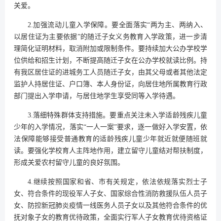
关爱。
2.加强流动儿童入学保障。要全面落实“两为主、两纳入、
以居住证为主要依据”的随迁子女义务教育入学政策，进一步清
理简化证明材料，取消附加或限制条件。要持续加大公办学校学
位供给和招生计划，不断提高随迁子女在公办学校就读比例。持
有我区居住证的进城务工人员随迁子女，由其父母或者其他法定
监护人持居住证、户口簿、本人身份证，向居住地所属教育行政
部门提出入学申请，与居住地学生享受同等入学待遇。
3.落细特殊群体支持措施。要重点关注未入学适龄残疾儿童
少年的入学情况，落实“一人一案”要求，逐一做好入学安置，依
法保障能够接受普通教育的适龄残疾儿童少年就近就便随班就
读。要强化学校育人主阵地作用，建立留守儿童结对帮扶制度，
形成关爱农村留守儿童的良好氛围。
4.继续按照国家和省、市有关规定，依法依规落实烈士子
女、符合条件的现役军人子女、国家综合性消防救援队伍人员子
女、防控新冠肺炎疫情一线医务人员子女以及其他符合条件的优
抚对象子女的教育优待政策，全面实行军人子女教育优待资格证