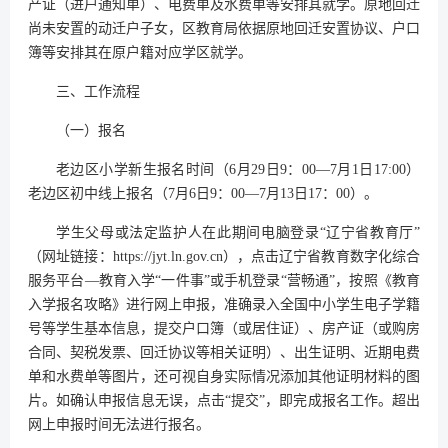
产证（进户通知单）、电费单及水费单等安排其就学。原地回迁
尚未安置的动迁户子女，区教育局依据原地回迁安置协议、户口
簿等安排其在原户籍对应学区就学。
三、工作流程
（一）报名
老边区小学新生报名时间（6月29日9：00—7月1日17:00）
老边区初中线上报名（7月6日9：00—7月13日17：00）。
学生父母或法定监护人在此期间电脑登录“辽宁省教育厅”
（网址链接：https://jyt.ln.gov.cn），点击辽宁省教育数字化综合
服务平台—教育入学“一件事”或手机登录“营畅通”，按照《教育
入学报名攻略》进行网上申报，准确录入全国中小学生电子学籍
号等学生基本信息，提交户口簿（或居住证）、房产证（或购房
合同、契税发票、回迁协议等相关证明）、出生证明、近期电费
单和水费单等图片，还可视自身实际情况添加其他证明材料的图
片。如确认申报信息无误，点击“提交”，即完成报名工作。超出
网上申报时间无法进行报名。