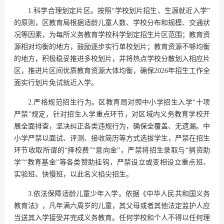
1.科学合理划定片区。按照“学校划片招生、生源就近入学”
的原则，区教育局根据适龄儿童人数、学校分布和规模、交通状
况等因素，为每所义务教育学校科学划定招生片区范围；教育资
源相对均衡的地方，鼓励逐步实行单校划片；教育资源不够均衡
的地方，积极稳妥推进多校划片，并将热点学校分散划入相应片
区，推进片区间优质教育资源大体均衡，确保2026年招生工作全
面实行划片免试就近入学。
2.严格规范招生行为。区教育局对照中小学招生入学“十项
严禁”规定，针对招生入学重点环节，对区域内义务教育学校开
展全面排查，坚决纠正各类违规行为，确保全覆盖、无遗漏。中
小学严禁以面试、评测、接收简历等方式选拔学生，严禁在招生
环节收取所谓的“择校费”“意向金”，严禁将招生录取与“捐资助
学”“教育基金”等各类赞助挂钩，严禁设立或变相设立重点班、
实验班、快慢班，以此名义掐尖招生。
3.依法保障适龄儿童少年入学。依据《中华人民共和国义务
教育法》，凡年满六周岁的儿童，其父母或者其他法定监护人应
当送其入学接受并完成义务教育。任何学校和个人不得以任何理