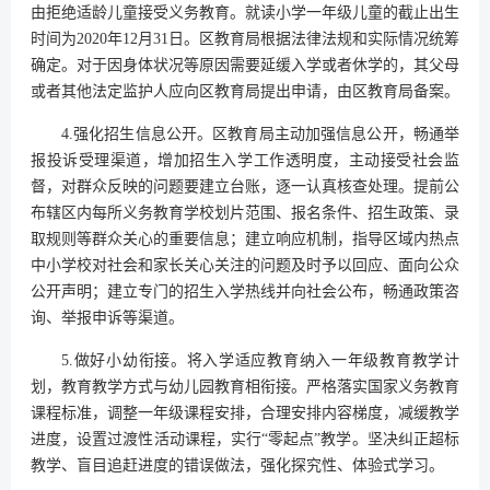
由拒绝适龄儿童接受义务教育。就读小学一年级儿童的截止出生
时间为2020年12月31日。区教育局根据法律法规和实际情况统筹
确定。对于因身体状况等原因需要延缓入学或者休学的，其父母
或者其他法定监护人应向区教育局提出申请，由区教育局备案。
4.强化招生信息公开。区教育局主动加强信息公开，畅通举
报投诉受理渠道，增加招生入学工作透明度，主动接受社会监
督，对群众反映的问题要建立台账，逐一认真核查处理。提前公
布辖区内每所义务教育学校划片范围、报名条件、招生政策、录
取规则等群众关心的重要信息；建立响应机制，指导区域内热点
中小学校对社会和家长关心关注的问题及时予以回应、面向公众
公开声明；建立专门的招生入学热线并向社会公布，畅通政策咨
询、举报申诉等渠道。
5.做好小幼衔接。将入学适应教育纳入一年级教育教学计
划，教育教学方式与幼儿园教育相衔接。严格落实国家义务教育
课程标准，调整一年级课程安排，合理安排内容梯度，减缓教学
进度，设置过渡性活动课程，实行“零起点”教学。坚决纠正超标
教学、盲目追赶进度的错误做法，强化探究性、体验式学习。