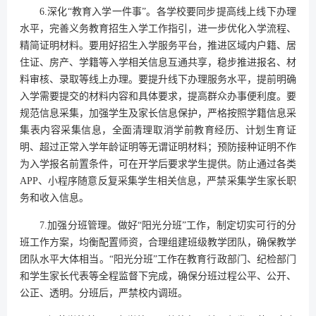
6.深化“教育入学一件事”。各学校要同步提高线上线下办理
水平，完善义务教育招生入学工作指引，进一步优化入学流程、
精简证明材料。要用好招生入学服务平台，推进区域内户籍、居
住证、房产、学籍等入学相关信息互通共享，稳步推进报名、材
料审核、录取等线上办理。要提升线下办理服务水平，提前明确
入学需要提交的材料内容和具体要求，提高群众办事便利度。要
规范信息采集，加强学生及家长信息保护，严格按照学籍信息采
集表内容采集信息，全面清理取消学前教育经历、计划生育证
明、超过正常入学年龄证明等无谓证明材料；预防接种证明不作
为入学报名前置条件，可在开学后要求学生提供。防止通过各类
APP、小程序随意反复采集学生相关信息，严禁采集学生家长职
务和收入信息。
7.加强分班管理。做好“阳光分班”工作，制定切实可行的分
班工作方案，均衡配置师资，合理组建班级教学团队，确保教学
团队水平大体相当。“阳光分班”工作在教育行政部门、纪检部门
和学生家长代表等全程监督下完成，确保分班过程公平、公开、
公正、透明。分班后，严禁校内调班。