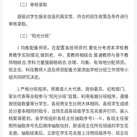
（二）审核录取
逐级对学生报名信息的真实性、符合的招生政策及条件进行
审核录取。
（三）“阳光分班”
1.均衡配备师资。在配置各班师资时,要充分考虑本学校教
育教学实际情况,做到老、中、青教师相结合,普通教师与骨干教
师相结合,学科力量强弱相结合,合理、均衡、有效地分配师资。
班主任、科任教师人选及师资配备方案须由学校分班工作领导小
组共同研究决定。
2.严格分班程序。将邀请人大代表、政协委员、纪检部门、
家长代表等全程参与“阳光分班”监督。利用电脑分班程序，遵循
按班级数量等分学生、各班男女生比例大体相同、各班学生成绩
总分基本相同的指令，当场生成各班级学生花名册并打印，装入
档案袋密封。各学校组织各班主任抽取序号1—N，各班主任按
照所抽取序号先后顺序抽取信封，即该班主任所任班级的学生花
名册。抽取结束后，立即在学生花名册上注明班级序号、班主任