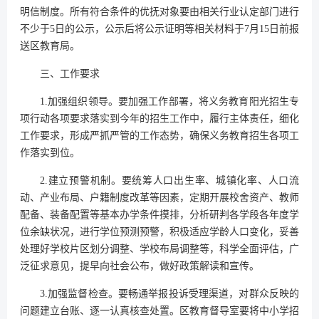
明信制度。所有符合条件的优抚对象要由相关行业认定部门进行
不少于5日的公示，公示后将公示证明等相关材料于7月15日前报
送区教育局。
三、工作要求
1.加强组织领导。要加强工作部署，将义务教育阳光招生专
项行动各项要求落实到今年的招生工作中，履行主体责任，细化
工作要求，形成严抓严管的工作态势，确保义务教育招生各项工
作落实到位。
2.建立预警机制。要统筹人口出生率、城镇化率、人口流
动、产业布局、户籍制度改革等因素，定期开展校舍资产、教师
配备、装备配置等基本办学条件摸排，分析研判各学段各年度学
位余缺状况，进行学位预测预警，积极适应学龄人口变化，妥善
处理好学校片区划分调整、学校布局调整等，科学全面评估，广
泛征求意见，提早向社会公布，做好政策解读和宣传。
3.加强监督检查。要畅通举报投诉受理渠道，对群众反映的
问题建立台账、逐一认真核查处置。区教育督导室要将中小学招