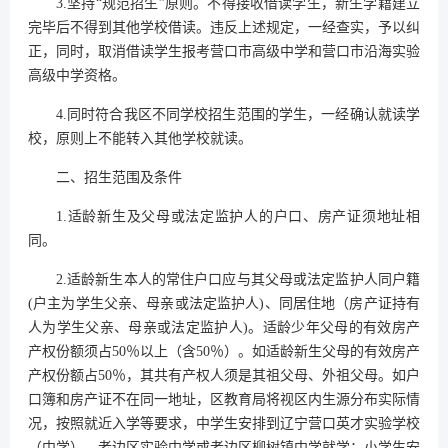
3.坚持“规范招生”原则。不得接收借读学生，新生学籍建立
完毕后不得到其他学校借读。违反上述规定，一经查实，予以纠
正，同时，取消借读学生报考营口市高级中学和营口市沿海实验
高级中学资格。
4.同时符合我区不同学校招生范围的学生，一经确认就读学
校，原则上不能转入其他学校就读。
二、招生范围及条件
1.适龄新生及父母或法定监护人的户口、房产证须地址相
同。
2.适龄新生本人的常住户口应与其父母或法定监护人同户籍
(户主为学生父亲、母亲或法定监护人)、同居住地（房产证持有
人为学生父亲、母亲或法定监护人)。适龄少年父母的有效房产
产权份额须占50％以上（含50％）。如适龄新生父母的有效房产
产权份额占50％，其共有产权人须是其祖父母、外祖父母。如户
口簿和房产证不在同一地址，区教育局将视区内生源分布实际情
况，按照就近入学等要求，中学生安排到辽宁营口英才实验学校
（中学）、老边区实验中学或老边区柳树镇中学就学；小学生安