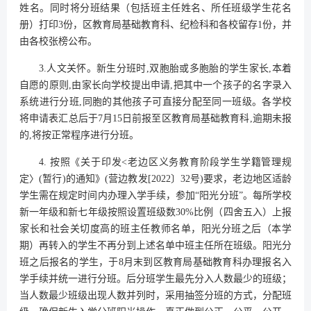
姓名。同时将分班结果（包括班主任姓名、所任班级学生花名
册）打印3份，区教育局基础教育科、纪检科和各校留存1份，并
由各校张榜公布。
3.人文关怀。新生分班时,双胞胎或多胞胎的学生家长,本着
自愿的原则,由家长向学校提出申请,把其中一个孩子的名字录入
系统进行分班,同胞的其他孩子可直接分配至同一班级。各学校
将申请表汇总后于7月15日前报至区教育局基础教育科,逾期未报
的,将按正常程序进行分班。
4. 按照《关于印发<老边区义务教育阶段学生学籍管理规
定〉(暂行)的通知》(营边教发[2022〕32号)要求，老边地区适龄
学生需在规定时间内办理入学手续，参加“阳光分班”。每所学校
新一年级和新七年级按照设置班级数30%比例（四舍五入）上报
家长和社会关切度高的班主任教师名单，阳光分班之后（本学
期）再转入的学生不再分到上述名单中班主任所在班级。阳光分
班之后报名的学生，于8月末到区教育局基础教育科办理报名入
学手续并统一进行分班。后分班学生最先分入人数最少的班级；
当人数最少班级出现人数并列时，采用抽签分班的方式，分配班