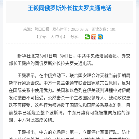
王毅同俄罗斯外长拉夫罗夫通电话
来源：
营口日报
发布时间：2026-03-02
阅读次数：
101
【字号：
大
中
小
】
分享：
新华社北京3月1日电 3月1日，中共中央政治局委员、外交
部长王毅应约同俄罗斯外长拉夫罗夫通电话。
王毅表示，在中俄推动下，联合国安理会昨天就当前伊朗局
势举行紧急会议。中方一贯主张遵守联合国宪章宗旨原则，反对
在国际关系中使用武力。美国和以色列在伊美谈判进程中对伊朗
发动袭击不可接受，公然击杀一个主权国家领导人、鼓动政权更
迭不可接受，这些行为都违反了国际法和国际关系基本准则。目
前战事已延烧至整个波斯湾，中东局势有可能被推向危险的深
渊，中方对此高度关切。
王毅指出，中方的立场是：第一，立即停止军事行动。防止