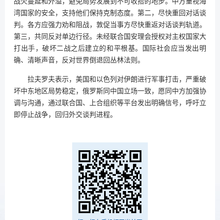
战火蔓延和外溢，避免局势发展到不可收拾的地步。中方重视海
湾国家的安全，支持他们保持克制态度。第二，尽快重回对话谈
判。各方应强力劝和阻战，敦促当事方尽快重返对话谈判轨道。
第三，共同反对单边行径。未经联合国安理会授权对主权国家大
打出手，破坏二战之后建立的和平根基。国际社会应当发出明
确、清晰声音，反对世界倒退回丛林法则。
拉夫罗夫表示，美国和以色列对伊朗进行军事打击，严重破
坏中东地区局势稳定，俄罗斯同中国立场一致，愿同中方加强协
调与沟通，通过联合国、上合组织等平台发出明确信号，呼吁立
即停止战争，回归外交谈判进程。